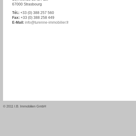
67000 Strasbourg
Tél.:
+33 (0) 388 257 560
Fax:
+33 (0) 388 258 449
E-Mail:
info
@
turenne-immobilier.fr
© 2011 I.B. Immobilien GmbH