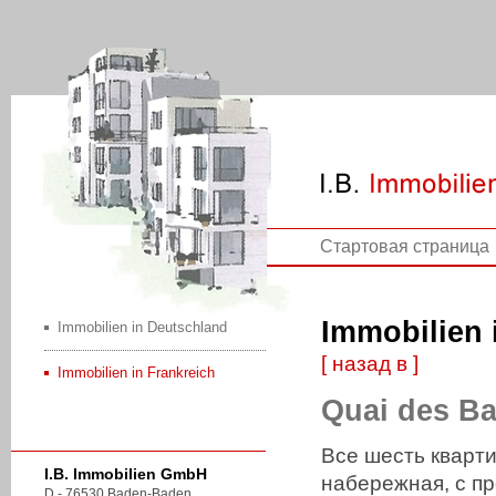
Стартовая страница
Immobilien 
Immobilien in Deutschland
[ назад в ]
Immobilien in Frankreich
Quai des Ba
Все шесть кварти
I.B. Immobilien GmbH
набережная, с п
D - 76530 Baden-Baden