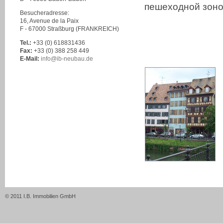
пешеходной зоно
Besucheradresse:
16, Avenue de la Paix
F - 67000 Straßburg (FRANKREICH)
Tel.:
+33 (0) 618831436
Fax:
+33 (0) 388 258 449
E-Mail:
info
@
ib-neubau.de
© 2011 I.B. Immobilien GmbH